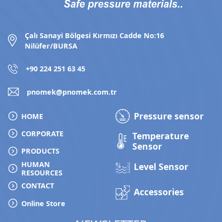
Çalı Sanayi Bölgesi Kırmızı Cadde No:16
Nilüfer/BURSA
+90 224 251 63 45
pnomek@pnomek.com.tr
Pressure sensor
HOME
CORPORATE
Temperature
Sensor
PRODUCTS
HUMAN
Level Sensor
RESOURCES
CONTACT
Accessories
Online Store