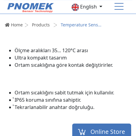
English
Home
Products
Temperature Sensor
HOME
CORPORATE
Ölçme aralıkları 35... 120°C arası
Ultra kompakt tasarım
PRODUCTS
Ortam sıcaklığına göre kontak değiştirirler.
Pressure Sensor
Temperature Sensor
Level Sensor
Accessories
Ortam sıcaklığını sabit tutmak için kullanılır.
̉IP65 koruma sınıfına sahiptir.
HUMAN RESOURCES
̉Tekrarlanabilir anahtar doğruluğu.
CONTACT
Online Store
Online Store