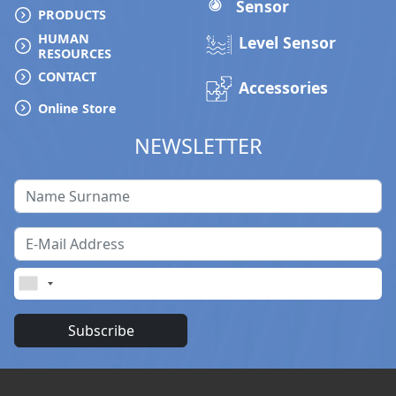
Sensor
PRODUCTS
HUMAN
Level Sensor
RESOURCES
CONTACT
Accessories
Online Store
NEWSLETTER
Subscribe