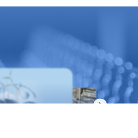
Gıda & İçecek
 Doğal Kaynaklar