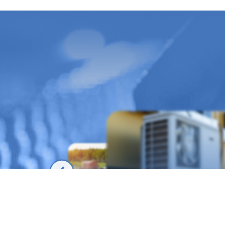
Mobil Hidrolik
Soğutma & İkli