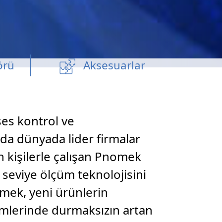
örü
Aksesuarlar
es kontrol ve
a dünyada lider firmalar
n kişilerle çalışan Pnomek
e seviye ölçüm teknolojisini
omek, yeni ürünlerin
ümlerinde durmaksızın artan