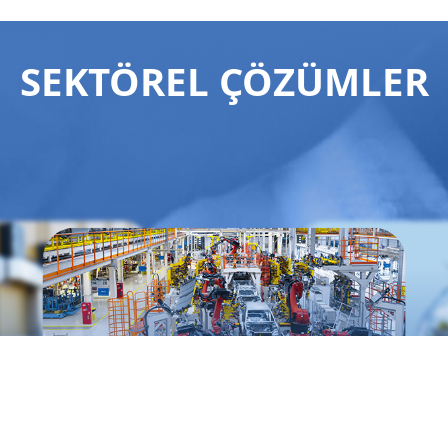
SEKTÖREL ÇÖZÜMLER
Otomotiv
mlendirme
Enerji &