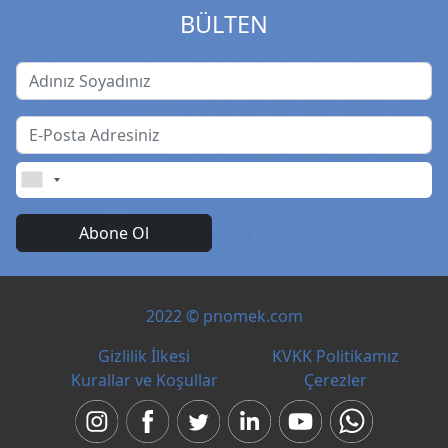
BÜLTEN
Abone Ol
2022 © pnomek.com
Gizlilik İlkesi
KVKK Politikamız
Kurallar ve Koşullar
Çerezler