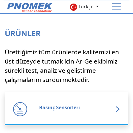
Türkçe
ÜRÜNLER
ANA SAYFA
KURUMSAL
Ürettiğimiz tüm ürünlerde kalitemizi en
üst düzeyde tutmak için Ar-Ge ekibimiz
ÜRÜNLER
sürekli test, analiz ve geliştirme
Basınç Sensörleri
Sıcaklık Sensörü
çalışmalarını sürdürmektedir.
Seviye Sensörü
Aksesuarlar
İNSAN KAYNAKLARI
Basınç Sensörleri
İLETİŞİM
Online Store