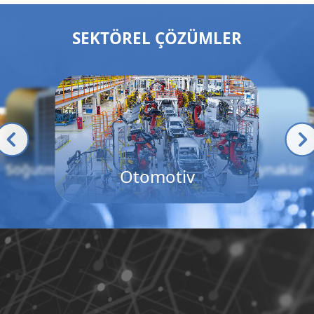
SEKTÖREL ÇÖZÜMLER
Mobil Hidrolik
Gıda & İçecek
Soğutma & İklimlendirme
Enerji & Doğal Kaynaklar
Otomotiv