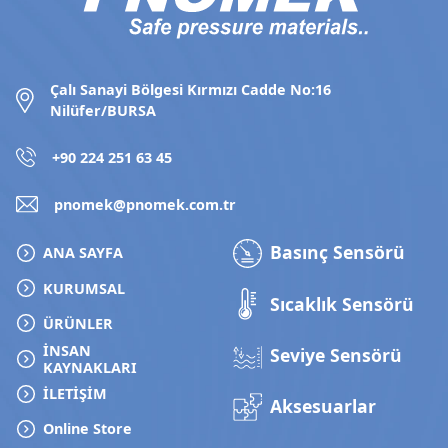
Çalı Sanayi Bölgesi Kırmızı Cadde No:16
Nilüfer/BURSA
+90 224 251 63 45
pnomek@pnomek.com.tr
Basınç Sensörü
ANA SAYFA
KURUMSAL
Sıcaklık Sensörü
ÜRÜNLER
İNSAN
Seviye Sensörü
KAYNAKLARI
İLETİŞİM
Aksesuarlar
Online Store