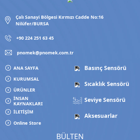
Çalı Sanayi Bölgesi Kırmızı Cadde No:16
Nilüfer/BURSA
+90 224 251 63 45
pnomek@pnomek.com.tr
Basınç Sensörü
ANA SAYFA
KURUMSAL
Sıcaklık Sensörü
ÜRÜNLER
İNSAN
Seviye Sensörü
KAYNAKLARI
İLETİŞİM
Aksesuarlar
Online Store
BÜLTEN