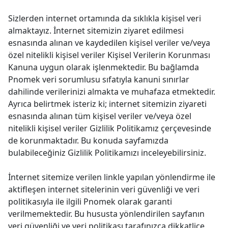
Servis & Destek
Sizlerden internet ortamında da sıklıkla kişisel veri
Hesabım
almaktayız. İnternet sitemizin ziyaret edilmesi
esnasında alınan ve kaydedilen kişisel veriler ve/veya
özel nitelikli kişisel veriler Kişisel Verilerin Korunması
Kanuna uygun olarak işlenmektedir. Bu bağlamda
Pnomek veri sorumlusu sıfatıyla kanuni sınırlar
dahilinde verilerinizi almakta ve muhafaza etmektedir.
Ayrıca belirtmek isteriz ki; internet sitemizin ziyareti
esnasında alınan tüm kişisel veriler ve/veya özel
nitelikli kişisel veriler Gizlilik Politikamız çerçevesinde
de korunmaktadır. Bu konuda sayfamızda
bulabileceğiniz Gizlilik Politikamızı inceleyebilirsiniz.
İnternet sitemize verilen linkle yapılan yönlendirme ile
aktifleşen internet sitelerinin veri güvenliği ve veri
politikasıyla ile ilgili Pnomek olarak garanti
verilmemektedir. Bu hususta yönlendirilen sayfanın
veri güvenliği ve veri politikası tarafınızca dikkatlice