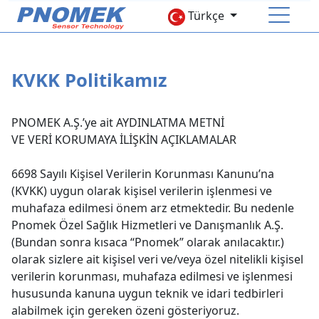
Türkçe
ANA SAYFA
KVKK Politikamız
KURUMSAL
PNOMEK A.Ş.’ye ait AYDINLATMA METNİ
ÜRÜNLER
VE VERİ KORUMAYA İLİŞKİN AÇIKLAMALAR
Basınç Sensörleri
Sıcaklık Sensörü
6698 Sayılı Kişisel Verilerin Korunması Kanunu’na
Seviye Sensörü
Aksesuarlar
(KVKK) uygun olarak kişisel verilerin işlenmesi ve
muhafaza edilmesi önem arz etmektedir. Bu nedenle
Pnomek Özel Sağlık Hizmetleri ve Danışmanlık A.Ş.
İNSAN KAYNAKLARI
(Bundan sonra kısaca “Pnomek” olarak anılacaktır.)
olarak sizlere ait kişisel veri ve/veya özel nitelikli kişisel
İLETİŞİM
verilerin korunması, muhafaza edilmesi ve işlenmesi
hususunda kanuna uygun teknik ve idari tedbirleri
Online Store
alabilmek için gereken özeni gösteriyoruz.