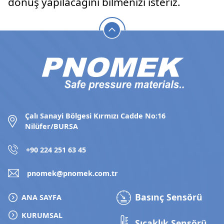
dönüş yapılacağını bilmenizi isteriz.
Çalı Sanayi Bölgesi Kırmızı Cadde No:16
Nilüfer/BURSA
+90 224 251 63 45
pnomek@pnomek.com.tr
Basınç Sensörü
ANA SAYFA
KURUMSAL
Sıcaklık Sensörü