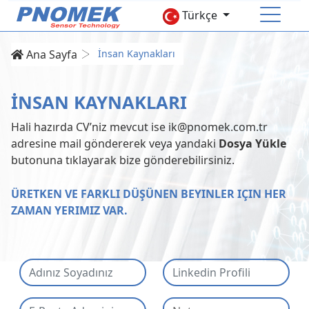
Türkçe
Ana Sayfa
İnsan Kaynakları
ANA SAYFA
İNSAN KAYNAKLARI
KURUMSAL
Hali hazırda CV’niz mevcut ise
ik@pnomek.com.tr
adresine mail göndererek veya yandaki
Dosya Yükle
ÜRÜNLER
butonuna tıklayarak bize gönderebilirsiniz.
Basınç Sensörleri
Sıcaklık Sensörü
ÜRETKEN VE FARKLI DÜŞÜNEN BEYINLER IÇIN HER
Seviye Sensörü
Aksesuarlar
ZAMAN YERIMIZ VAR.
İNSAN KAYNAKLARI
İLETİŞİM
Online Store