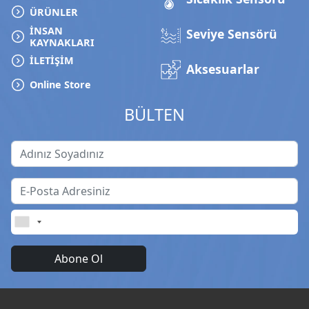
ÜRÜNLER
İNSAN
Seviye Sensörü
KAYNAKLARI
İLETİŞİM
Aksesuarlar
Online Store
BÜLTEN
Abone Ol